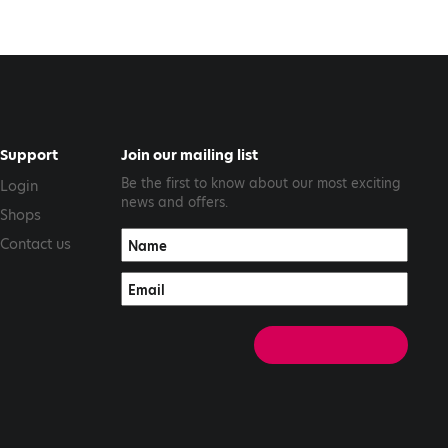
Support
Join our mailing list
Be the first to know about our most exciting
Login
news and offers.
Shops
Contact us