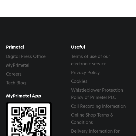
Primetel
Useful
Digital Press Office
Terms of use of our
electronic service
MyPrimetel
Privacy Policy
Careers
Cookies
Tech Blog
Whistleblower Protection
MyPrimetel App
Policy of Primetel PLC
Call Recording Information
Online Shop Terms &
Conditions
Delivery Information for