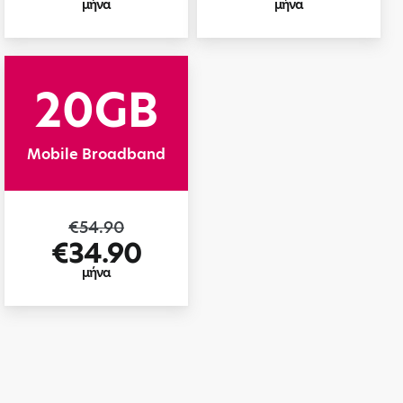
μήνα
μήνα
20GB
Mobile Broadband
€54.90
€34.90
μήνα