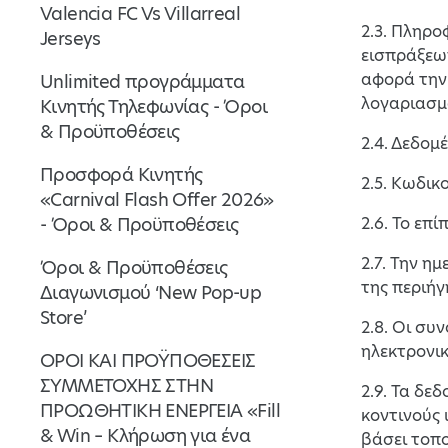
Valencia FC Vs Villarreal
2.3. Πληρο
Jerseys
εισπράξεων
αφορά την 
Unlimited προγράμματα
λογαριασμ
Κινητής Τηλεφωνίας - Όροι
& Προϋποθέσεις
2.4. Δεδομ
Προσφορά Κινητής
2.5. Κωδικ
«Carnival Flash Offer 2026»
- Όροι & Προϋποθέσεις
2.6. Το επ
2.7. Την η
Όροι & Προϋποθέσεις
της περιήγ
Διαγωνισμού ‘New Pop-up
Store’
2.8. Οι συ
ηλεκτρονικ
ΟΡΟΙ ΚΑΙ ΠΡΟΫΠΟΘΕΣΕΙΣ
ΣΥΜΜΕΤΟΧΗΣ ΣΤΗΝ
2.9. Τα δε
ΠΡΟΩΘΗΤΙΚΗ ΕΝΕΡΓΕΙΑ «Fill
κοντινούς 
& Win – Κλήρωση για ένα
βάσει τοπο