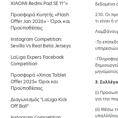
XIAOMI Redmi Pad SE 11''»
δεδομένα σ
Προσφορά Κινητής «Flash
2.10. Οι π
Offer Jan 2026» - Όροι και
τι είναι ή
Προϋποθέσεις
Λαμβάνουμ
Instagram Competition:
-Το επίπεδ
Sevilla Vs Real Betis Jerseys
υπηρεσιών
LaLiga Expers Facebook
-Πληροφορί
Competition
δημιουργεί
μηνύματος.
Προσφορά «Xmas Tablet
Offer 2025» Όροι και
3. Συλλέγ
Προϋποθέσεις
(i) Προσωπ
για την πα
Διαγωνισμός "LaLiga Kick
Off Ball"
(ii) Μέσω 
υπαλλήλους
Instagram Competition