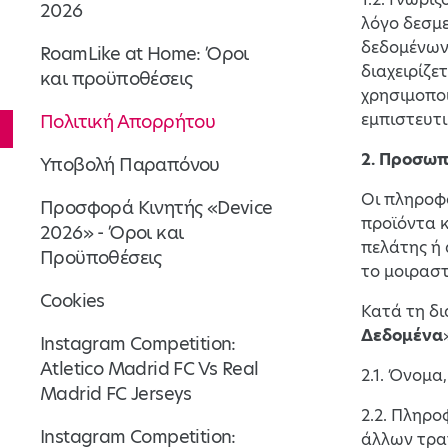
2026
λόγο δεσμ
δεδομένων 
RoamLike at Home: Όροι
διαχειρίζε
και προϋποθέσεις
χρησιμοποι
εμπιστευτι
Πολιτική Απορρήτου
2. Προσωπ
Υποβολή Παραπόνου
Οι πληροφο
Προσφορά Κινητής «Device
προϊόντα κ
2026» - Όροι και
πελάτης ή 
Προϋποθέσεις
το μοιραστ
Cookies
Κατά τη δι
Δεδομένα
Instagram Competition:
Atletico Madrid FC Vs Real
2.1. Όνομα
Madrid FC Jerseys
2.2. Πληρο
Instagram Competition:
άλλων τρα