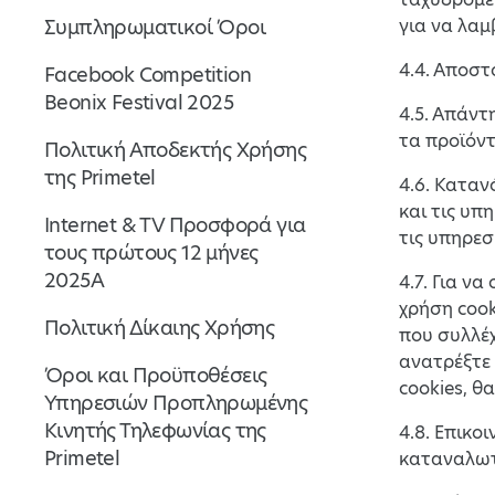
Συμπληρωματικοί Όροι
για να λαμ
4.4. Αποσ
Facebook Competition
Beonix Festival 2025
4.5. Απάντ
τα προϊόντ
Πολιτική Αποδεκτής Χρήσης
της Primetel
4.6. Καταν
και τις υπ
Internet & TV Προσφορά για
τις υπηρεσ
τους πρώτους 12 μήνες
2025Α
4.7. Για ν
χρήση cook
Πολιτική Δίκαιης Χρήσης
που συλλέχ
ανατρέξτε 
Όροι και Προϋποθέσεις
cookies, θ
Υπηρεσιών Προπληρωμένης
Κινητής Τηλεφωνίας της
4.8. Επικο
Primetel
καταναλωτώ