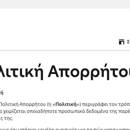
Σ
λιτική Απορρήτο
γή
η Πολιτική Απορρήτου (η «
Πολιτική
») περιγράφει τον τρόπο
θα χειρίζεται οποιαδήποτε προσωπικά δεδομένα της παρέ
ς της.
ζουμε ότι υπάρχει μεγάλη ανησυχία για το πώς χρησιμοπ