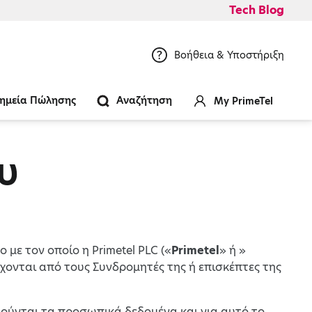
Tech Blog
Βοήθεια & Υποστήριξη
ημεία Πώλησης
Αναζήτηση
My PrimeTel
υ
 με τον οποίο η Primetel PLC («
Prime
t
el
» ή »
χονται από τους Συνδρομητές της ή επισκέπτες της
οιούνται τα προσωπικά δεδομένα και για αυτό το