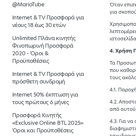
@MarioTube
Όταν επισ
για σκοπο
Internet & TV Προσφορά για
Χρησιμοποι
νέους 18 έως 30 ετών
λεπτομέρει
Unlimited Πλάνα κινητής
ιστοσελίδα
Φινοπωρινή Προσφορά
4. Χρήση
2020 - Όροι &
Προϋποθέσεις
Τα Προσωπι
που καθορί
Internet & TV Προσφορά για
τους ακόλ
πρόσθετη συνδρομή
4.1. Παροχ
Internet 50% έκπτωση για
τους πρώτους 6 μήνες
4.2. Αποσ
από αυτού
Προσφορά Κινητής
4.3. Για ν
«Exclusive Online BTL 2025»
διαφημιστ
Όροι και Προϋποθέσεις
ταχυδρομεί