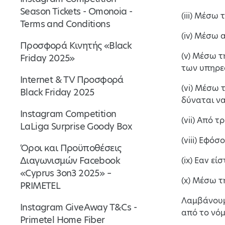
Season Tickets - Omonoia -
(iii) Μέσω
Terms and Conditions
(iv) Μέσω 
Προσφορά Κινητής «Black
(v) Μέσω 
Friday 2025»
των υπηρεσ
Internet & TV Προσφορά
(vi) Μέσω 
Black Friday 2025
δύναται να
Instagram Competition
(vii) Από 
LaLiga Surprise Goody Box
(viii) Εφό
Όροι και Προϋποθέσεις
Διαγωνισμών Facebook
(ix) Εαv ε
«Cyprus 3on3 2025» –
(x) Μέσω τ
PRIMETEL
Λαμβάνουμ
Instagram GiveAway T&Cs -
από το νόμ
Primetel Home Fiber