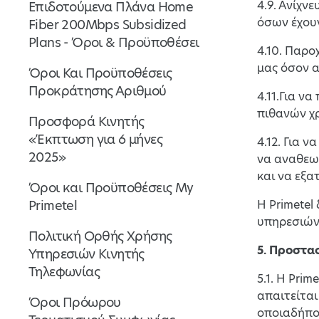
4.9. Ανίχν
Επιδοτούμενα Πλάνα Home
όσων έχουν
Fiber 200Mbps Subsidized
Plans - Όροι & Προϋποθέσει
4.10. Παρο
μας όσον α
Όροι Και Προϋποθέσεις
Προκράτησης Αριθμού
4.11.Για ν
πιθανών χ
Προσφορά Κινητής
«Έκπτωση για 6 μήνες
4.12. Για 
2025»
να αναθεωρ
και να εξα
Όροι και Προϋποθέσεις My
Primetel
Η Primetel
υπηρεσιών 
Πολιτική Ορθής Χρήσης
5. Προστ
Υπηρεσιών Κινητής
Τηλεφωνίας
5.1. Η Pri
απαιτείται
Όροι Πρόωρου
οποιαδήπο