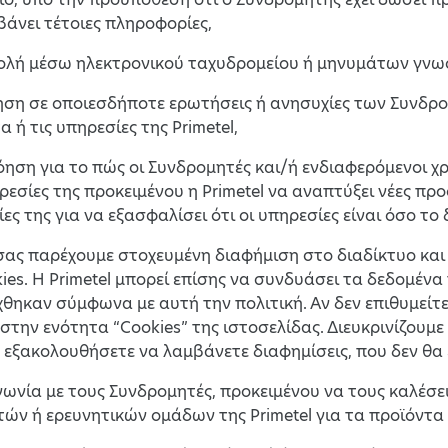
βάνει τέτοιες πληροφορίες,
τολή μέσω ηλεκτρονικού ταχυδρομείου ή μηνυμάτων γν
ηση σε οποιεσδήποτε ερωτήσεις ή ανησυχίες των Συνδρο
α ή τις υπηρεσίες της Primetel,
όηση για το πώς οι Συνδρομητές και/ή ενδιαφερόμενοι χρ
ηρεσίες της προκειμένου η Primetel να αναπτύξει νέες πρ
ίες της για να εξασφαλίσει ότι οι υπηρεσίες είναι όσο το
α σας παρέχουμε στοχευμένη διαφήμιση στο διαδίκτυο και
ies. Η Primetel μπορεί επίσης να συνδυάσει τα δεδομέν
θηκαν σύμφωνα με αυτή την πολιτική. Αν δεν επιθυμείτ
στην ενότητα “Cookies” της ιστοσελίδας. Διευκρινίζουμε
α εξακολουθήσετε να λαμβάνετε διαφημίσεις, που δεν θα ε
ινωνία με τους Συνδρομητές, προκειμένου να τους καλέσ
ν ή ερευνητικών ομάδων της Primetel για τα προϊόντα κ