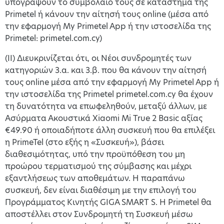
υπογράψουν το συμβόλαιό τους σε κατάστημα της
Primetel ή κάνουν την αίτησή τους online (μέσα από
την εφαρμογή My Primetel App ή την ιστοσελίδα της
Primetel: primetel.com.cy)
(II) Διευκρινίζεται ότι, οι Νέοι συνδρομητές των
κατηγοριών 3.α. και 3.β. που θα κάνουν την αίτησή
τους online μέσα από την εφαρμογή My Primetel App ή
την ιστοσελίδα της Primetel primetel.com.cy θα έχουν
τη δυνατότητα να επωφεληθούν, μεταξύ άλλων, με
Ασύρματα Ακουστικά Xiaomi Mi True 2 Basic αξίας
€49.90 ή οποιαδήποτε άλλη συσκευή που θα επιλέξει
η PrimeTel (στο εξής η «Συσκευή»), βάσει
διαθεσιμότητας, υπό την προϋπόθεση του μη
προώρου τερματισμού της σύμβασης και μέχρι
εξαντλήσεως των αποθεμάτων. Η παραπάνω
συσκευή, δεν είναι διαθέσιμη με την επιλογή του
Προγράμματος Κινητής GIGA SMART S. Η Primetel θα
αποστέλλει στον Συνδρομητή τη Συσκευή μέσω