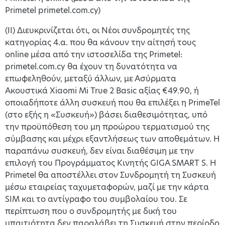
Primetel primetel.com.cy)
(II) Διευκρινίζεται ότι, οι Νέοι συνδρομητές της
κατηγορίας 4.α. που θα κάνουν την αίτησή τους
online μέσα από την ιστοσελίδα της Primetel:
primetel.com.cy θα έχουν τη δυνατότητα να
επωφεληθούν, μεταξύ άλλων, με Ασύρματα
Ακουστικά Xiaomi Mi True 2 Basic αξίας €49.90, ή
οποιαδήποτε άλλη συσκευή που θα επιλέξει η PrimeTel
(στο εξής η «Συσκευή») βάσει διαθεσιμότητας, υπό
την προϋπόθεση του μη προώρου τερματισμού της
σύμβασης και μέχρι εξαντλήσεως των αποθεμάτων. Η
παραπάνω συσκευή, δεν είναι διαθέσιμη με την
επιλογή του Προγράμματος Κινητής GIGA SMART S. Η
Primetel θα αποστέλλει στον Συνδρομητή τη Συσκευή
μέσω εταιρείας ταχυμεταφορών, μαζί με την κάρτα
SIM και το αντίγραφο του συμβολαίου του. Σε
περίπτωση που ο συνδρομητής με δική του
υπαιτιότητα δεν παραλάβει τη Συσκευή στην περίοδο