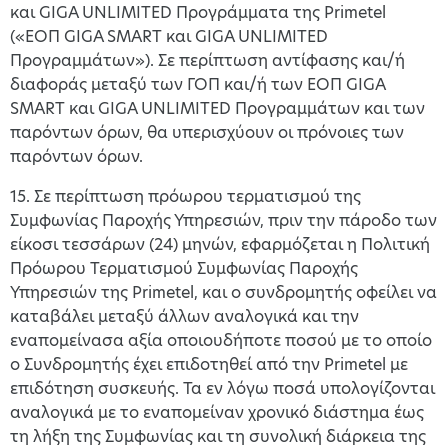
και GIGA UNLIMITED Προγράμματα της Primetel
(«ΕΟΠ GIGA SMART και GIGA UNLIMITED
Προγραμμάτων»). Σε περίπτωση αντίφασης και/ή
διαφοράς μεταξύ των ΓΟΠ και/ή των ΕΟΠ GIGA
SMART και GIGA UNLIMITED Προγραμμάτων και των
παρόντων όρων, θα υπερισχύουν οι πρόνοιες των
παρόντων όρων.
15. Σε περίπτωση πρόωρου τερματισμού της
Συμφωνίας Παροχής Υπηρεσιών, πριν την πάροδο των
είκοσι τεσσάρων (24) μηνών, εφαρμόζεται η Πολιτική
Πρόωρου Τερματισμού Συμφωνίας Παροχής
Υπηρεσιών της Primetel, και ο συνδρομητής οφείλει να
καταβάλει μεταξύ άλλων αναλογικά και την
εναπομείνασα αξία οποιουδήποτε ποσού με το οποίο
ο Συνδρομητής έχει επιδοτηθεί από την Primetel με
επιδότηση συσκευής. Τα εν λόγω ποσά υπολογίζονται
αναλογικά με το εναπομείναν χρονικό διάστημα έως
τη λήξη της Συμφωνίας και τη συνολική διάρκεια της