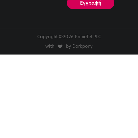
Copyright ©2026 PrimeTel PLC
with
by Darkpony