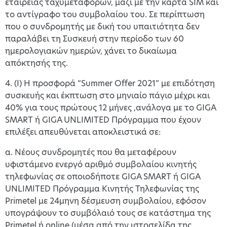
εταιρείας ταχυμεταφορών, μαζί με την κάρτα SIM και
το αντίγραφο του συμβολαίου του. Σε περίπτωση
που ο συνδρομητής με δική του υπαιτιότητα δεν
παραλάβει τη Συσκευή στην περίοδο των 60
ημερολογιακών ημερών, χάνει το δικαίωμα
απόκτησής της.
4. (Ι) Η προσφορά “Summer Offer 2021” με επιδότηση
συσκευής και έκπτωση στο μηνιαίο πάγιο μέχρι και
40% για τους πρώτους 12 μήνες ,ανάλογα με το GIGA
SMART ή GIGA UNLIMITED Πρόγραμμα που έχουν
επιλέξει απευθύνεται αποκλειστικά σε:
α. Νέους συνδρομητές που θα μεταφέρουν
υφιστάμενο ενεργό αριθμό συμβολαίου κινητής
τηλεφωνίας σε οποιοδήποτε GIGA SMART ή GIGA
UNLIMITED Πρόγραμμα Κινητής Τηλεφωνίας της
Primetel με 24μηνη δέσμευση συμβολαίου, εφόσον
υπογράψουν το συμβόλαιό τους σε κατάστημα της
Primetel ή online (μέσα από την ιστοσελίδα της