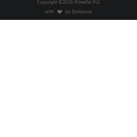
Copyright ©2026 PrimeTel PLC
with
by Darkpony