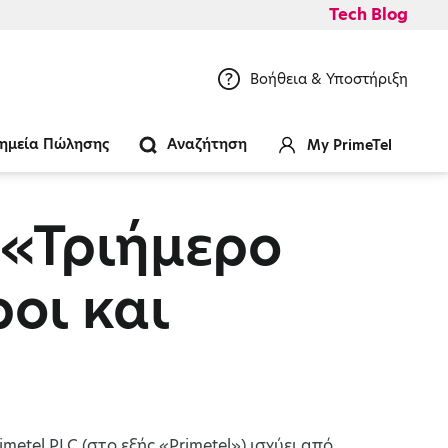
Tech Blog
Βοήθεια & Υποστήριξη
ημεία Πώλησης
Αναζήτηση
My PrimeTel
«Τριήμερο
οι και
etel PLC (στο εξής «Primetel») ισχύει από