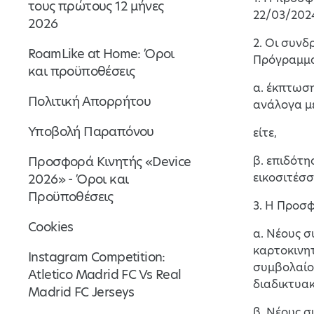
τους πρώτους 12 μήνες
22/03/2024
2026
2. Οι συν
RoamLike at Home: Όροι
Πρόγραμμα 
και προϋποθέσεις
α. έκπτωση
Πολιτική Απορρήτου
ανάλογα μ
Υποβολή Παραπόνου
είτε,
Προσφορά Κινητής «Device
β. επιδότη
εικοσιτέσσ
2026» - Όροι και
Προϋποθέσεις
3. Η Προσφ
Cookies
α. Νέους 
καρτοκινη
Instagram Competition:
συμβολαίο
Atletico Madrid FC Vs Real
διαδικτυακ
Madrid FC Jerseys
β. Νέους 