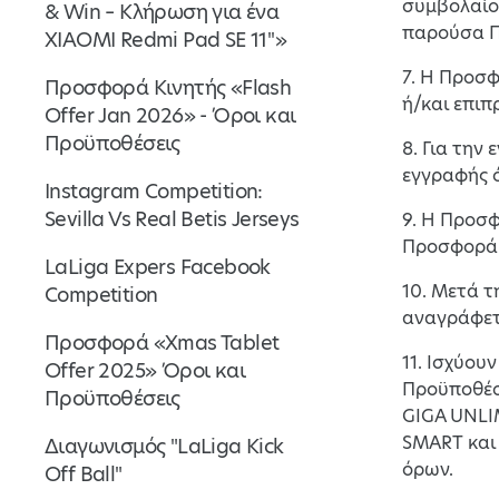
συμβολαίου
& Win – Κλήρωση για ένα
παρούσα 
XIAOMI Redmi Pad SE 11''»
7. Η Προσ
Προσφορά Κινητής «Flash
ή/και επιπ
Offer Jan 2026» - Όροι και
Προϋποθέσεις
8. Για την
εγγραφής ό
Instagram Competition:
Sevilla Vs Real Betis Jerseys
9. Η Προσφ
Προσφορά μ
LaLiga Expers Facebook
10. Μετά τ
Competition
αναγράφετ
Προσφορά «Xmas Tablet
11. Ισχύου
Offer 2025» Όροι και
Προϋποθέσ
Προϋποθέσεις
GIGA UNLI
SMART και
Διαγωνισμός "LaLiga Kick
όρων.
Off Ball"