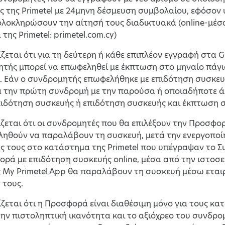
ς της Primetel με 24μηνη δέσμευση συμβολαίου, εφόσον
 ολοκληρώσουν την αίτησή τους διαδικτυακά (online-μέσ
της Primetel: primetel.com.cy)
νίζεται ότι για τη δεύτερη ή κάθε επιπλέον εγγραφή στ
ητής μπορεί να επωφεληθεί με έκπτωση στο μηναίο πάγ
ι. Εάν ο συνδρομητής επωφελήθηκε με επιδότηση συσκευ
ά την πρώτη συνδρομή με την παρούσα ή οποιαδήποτε ά
ιδότηση συσκευής ή επιδότηση συσκευής και έκπτωση σ
νίζεται ότι οι συνδρομητές που θα επιλέξουν την Προσφ
ληθούν να παραλάβουν τη συσκευή, μετά την ενεργοποίη
 τους στο κατάστημα της Primetel που υπέγραψαν το Σ
ρά με επιδότηση συσκευής online, μέσα από την ιστοσελί
 My Primetel App θα παραλάβουν τη συσκευή μέσω εται
 τους.
νίζεται ότι η Προσφορά είναι διαθέσιμη μόνο για τους κα
την πιστοληπτική ικανότητα και το αξιόχρεο του συνδρ