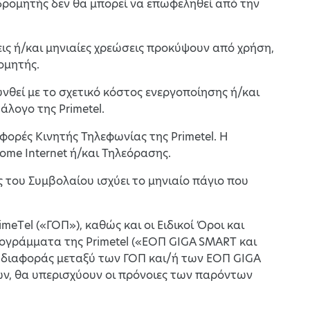
νδρομητής δεν θα μπορεί να επωφεληθεί από την
ς ή/και μηνιαίες χρεώσεις προκύψουν από χρήση,
ομητής.
νθεί με το σχετικό κόστος ενεργοποίησης ή/και
λογο της Primetel.
ορές Κινητής Τηλεφωνίας της Primetel. H
me Internet ή/και Τηλεόρασης.
 του Συμβολαίου ισχύει το μηνιαίο πάγιο που
meΤel («ΓΟΠ»), καθώς και οι Ειδικοί Όροι και
ογράμματα της Primetel («ΕΟΠ GIGA SMART και
 διαφοράς μεταξύ των ΓΟΠ και/ή των ΕΟΠ GIGA
, θα υπερισχύουν οι πρόνοιες των παρόντων