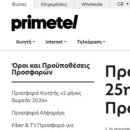
GR
Ιδιώτες
Επιχειρήσεις
Wholesale
Κινητή
Internet
Τηλεόραση
Πρ
Όροι και Προϋποθέσεις
Προσφορών
25
Προσφορά Κινητής «2 μήνες
δωρεάν 2026»
Πρ
Προσφορά Αλφαμέγα
Fiber & TV Προσφορά για
1. H προσφ