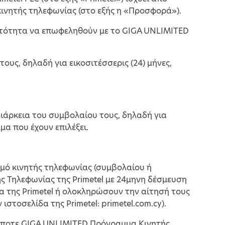
ινητής τηλεφωνίας (στο εξής η «Προσφορά»).
ατότητα να επωφεληθούν με το GIGA UNLIMITED
ους, δηλαδή για εικοσιτέσσερις (24) μήνες,
διάρκεια του συμβολαίου τους, δηλαδή για
μα που έχουν επιλέξει.
μό κινητής τηλεφωνίας (συμβολαίου ή
 Τηλεφωνίας της Primetel με 24μηνη δέσμευση
 της Primetel ή ολοκληρώσουν την αίτησή τους
ιστοσελίδα της Primetel: primetel.com.cy).
δήποτε GIGA UNLIMITED Πρόγραμμα Κινητής