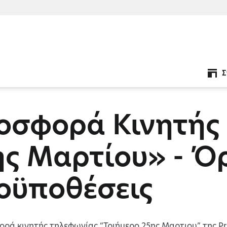
Σ
οσφορά Κινητής 
ης Μαρτίου» - Όρ
οϋποθέσεις
ορά κινητής τηλεφωνίας “Τριήμερο 25ης Μαρτιου” της Prim