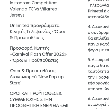
Instagram Competition:
Τηλεφωνία
Valencia FC Vs Villarreal
Primetel ή
Jerseys
ιστοσελίδα 
Unlimited προγράμματα
4. Διευκρι
Κινητής Τηλεφωνίας - Όροι
ο συνδρομ
& Προϋποθέσεις
θα επιλέξε
πάγιο κατ
Προσφορά Κινητής
φορά με επ
«Carnival Flash Offer 2026»
5. Διευκρι
- Όροι & Προϋποθέσεις
πάγιο θα κ
Όροι & Προϋποθέσεις
ταυτότητας
Διαγωνισμού ‘New Pop-up
την Προσφο
Store’
εφαρμογής
υπηρεσιών
ΟΡΟΙ ΚΑΙ ΠΡΟΫΠΟΘΕΣΕΙΣ
6. Διευκρι
ΣΥΜΜΕΤΟΧΗΣ ΣΤΗΝ
αξιολογεί 
ΠΡΟΩΘΗΤΙΚΗ ΕΝΕΡΓΕΙΑ «Fill