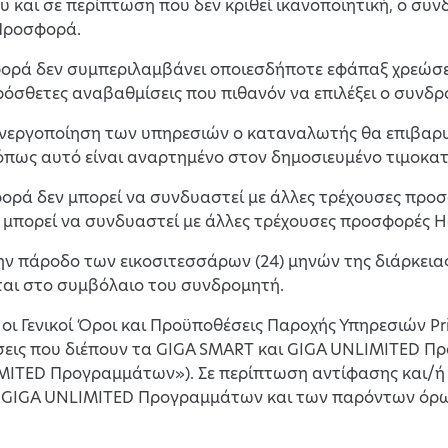
 και σε περίπτωση που δεν κριθεί ικανοποιητική, ο συ
Προσφορά.
φορά δεν συμπεριλαμβάνει οποιεσδήποτε εφάπαξ χρεώσει
ρόσθετες αναβαθμίσεις που πιθανόν να επιλέξει ο συνδρ
 ενεργοποίηση των υπηρεσιών ο καταναλωτής θα επιβαρυ
πως αυτό είναι αναρτημένο στον δημοσιευμένο τιμοκατά
ορά δεν μπορεί να συνδυαστεί με άλλες τρέχουσες προσφ
πορεί να συνδυαστεί με άλλες τρέχουσες προσφορές Ho
ην πάροδο των εικοσιτεσσάρων (24) μηνών της διάρκειας
αι στο συμβόλαιο του συνδρομητή.
ν οι Γενικοί Όροι και Προϋποθέσεις Παροχής Υπηρεσιών Pri
εις που διέπουν τα GIGA SMART και GIGA UNLIMITED Πρ
MITED Προγραμμάτων»). Σε περίπτωση αντίφασης και/ή
 GIGA UNLIMITED Προγραμμάτων και των παρόντων όρων