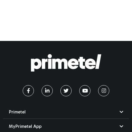
Primetel
MyPrimetel App