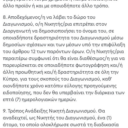
άλλο προϊόν ή και με οποιοδήποτε άλλο τρόπο.
8. Αποδεχόμενος/η να λάβει το δώρο του
Διαγωνισμού, ο/η Νικητής/ρια επιτρέπει στον
Διοργανωτή να δημοσιοποιήσει το όνομα του, σε
οποιαδήποτε δραστηριότητα του Διαγωνισμού μέσω
δημοσίων σχέσεων και των μέσων υπό την επιφύλαξη
του άρθρου 12 των παρόντων όρων. Ο/η Νικητής/ρια
περαιτέρω συμφωνεί ότι θα είναι διαθέσιμος/η για να
παρευρίσκεται σε οποιαδήποτε φωτογράφηση και/ή
άλλη προωθητική και/ή δραστηριότητα σε όλη την
Κύπρο, για τους σκοπούς του Διαγωνισμού, καθ’
οιονδήποτε χρόνο κατόπιν εύλογης προηγούμενης
ειδοποίησης, που δεν θα υπερβαίνει την διάρκεια των
επτά (7) ημερολογιακών ημερών.
9. Τρόπος Ανάδειξης Νικητή Διαγωνισμού. Θα
αναδειχτεί, ως Νικητής του Διαγωνισμού, ένα (1)
άτομο, το οποίο ολοκλήρωσε σωστά τη διαδικασία