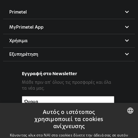
Primetel
MyPrimetel App
Χρήσιμα
Εξυπηρέτηση
Εγγραφή στο Newsletter
Μάθε πριν απ' όλους τις προσφορές και όλα
τα νέα μας.
Αυτός ο ιστότοπος
χρησιμοποιεί τα cookies
ανίχνευσης
ENGLISH
Κάνοντας κλικ στο ΝΑΙ στα cookies δίνετε την άδειά σας σε αυτόν
GREEK