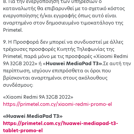
8. Για την ενεργοποίηση των υπηρεσιών ο
καταναλωτής θα επιβαρυνθεί με το σχετικό κόστος
ενεργοποίησης ή/και εγγραφής όπως αυτό είναι
αναρτημένο στον δημοσιευμένο τιμοκατάλογο της
Primetel.
9. Η Προσφορά δεν μπορεί να συνδυαστεί με άλλες
τρέχουσες προσφορές Κινητής Τηλεφωνίας της
Primetel, παρά μόνο με τις προσφορές «Xiaomi Redmi
9A 32GB 2022» ή «
Huawei
MediaPad
T
3»
.Σε αυτή την
περίπτωση, ισχύουν επιπρόσθετα οι όροι που
βρίσκονται αναρτημένοι στους ακόλουθους
συνδέσμους:
«Xiaomi Redmi 9A 32GB 2022»
https://primetel.com.cy/xiaomi-redmi-promo-el
«Huawei MediaPad T3»
https://primetel.com.cy/huawei-mediapad-t3-
tablet-promo-el