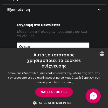
Εξυπηρέτηση
Εγγραφή στο Newsletter
Μάθε πριν απ' όλους τις προσφορές και όλα
τα νέα μας.
Αυτός ο ιστότοπος
χρησιμοποιεί τα cookies
ανίχνευσης
ENGLISH
Κάνοντας κλικ στο ΝΑΙ στα cookies δίνετε την άδειά σας σε αυτόν
GREEK
τον ιστότοπο για να αποθηκεύσει μικρά κομμάτια δεδομένων στη
συσκευή σας.
Λεπτομέρειες
ΝΑΙ ΣΤΑ COOKIES
Copyright ©2026 PrimeTel PLC
ΔΕΊΞΕ ΛΕΠΤΟΜΈΡΕΙΕΣ
with
by Darkpony