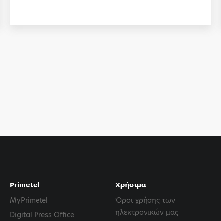
Primetel
Χρήσιμα
MyPrimetel
Όροι χρήσης των
ηλεκτρονικών μας
Digital Press Office