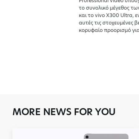
Professional Video υπό
το συνολικό μέγεθος τω
και το vivo X300 Ultra
αυτές τις στοχευμένες β
κορυφαίο προορισμό για
MORE NEWS FOR YOU