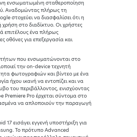
γμένη ενσωματωμένη σταθεροποίηση
μού. Αναδομώντας πλήρως τη
gle στοχεύει να διασφαλίσει ότι η
 χρήση στο διαδίκτυο. Οι χρήστες
τά επιτέλους ένα πλήρως
ες οθόνες για επεξεργασία και
τοτήτων που ενσωματώνονται στο
οποιεί την on-device τεχνητή
τητα φωτογραφιών και βίντεο με ένα
ία ήχου ικανή να εντοπίζει και να
ρυβο του περιβάλλοντος, ενισχύοντας
be Premiere Pro έρχεται σύντομα στο
διασμένα να απλοποιούν την παραγωγή
d 17 εισάγει εγγενή υποστήριξη για
amsung. Το πρότυπο Advanced