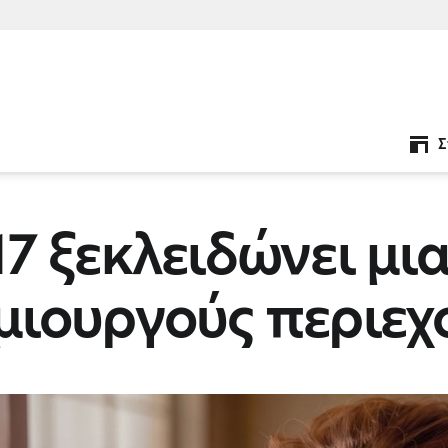
Σ
17 ξεκλειδώνει μι
ημιουργούς περιε