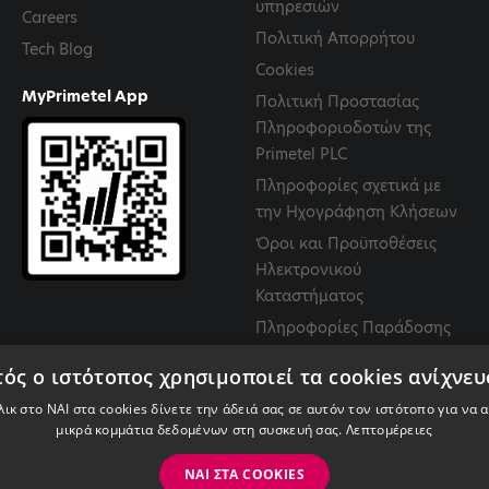
υπηρεσιών
Careers
Πολιτική Απορρήτου
Tech Blog
Cookies
MyPrimetel App
Πολιτική Προστασίας
Πληροφοριοδοτών της
Primetel PLC
Πληροφορίες σχετικά με
την Ηχογράφηση Κλήσεων
Όροι και Προϋποθέσεις
Ηλεκτρονικού
Καταστήματος
Πληροφορίες Παράδοσης
Προϊόντων
ός ο ιστότοπος χρησιμοποιεί τα cookies ανίχνε
Πολιτική Επιστροφών και
ικ στο ΝΑΙ στα cookies δίνετε την άδειά σας σε αυτόν τον ιστότοπο για να
Ακυρώσεων
μικρά κομμάτια δεδομένων στη συσκευή σας.
Λεπτομέρειες
ΝΑΙ ΣΤΑ COOKIES