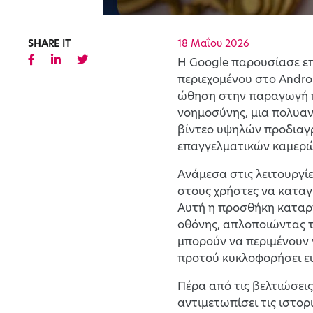
SHARE IT
18 Μαΐου 2026
Η Google παρουσίασε επ
περιεχομένου στο Andro
ώθηση στην παραγωγή π
νοημοσύνης, μια πολυαν
βίντεο υψηλών προδιαγρ
επαγγελματικών καμερώ
Ανάμεσα στις λειτουργίε
στους χρήστες να καταγ
Αυτή η προσθήκη καταργ
οθόνης, απλοποιώντας τ
μπορούν να περιμένουν ν
προτού κυκλοφορήσει ε
Πέρα από τις βελτιώσεις
αντιμετωπίσει τις ιστορ