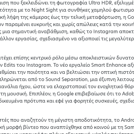
ιση που ξεκλειδώνει τη φωτογραφία Ultra HDR, εξελι
τότητα με το Night Sight για συνθήκες χαμηλού φωτισ
κή λήψη της κάμερας έως την τελική μεταφόρτωση, η Goo
 παραμένει ευκρινής και χωρίς απώλειες κατά την κοινή
ς μια σημαντική αναβάθμιση, καθώς το Instagram αποκ
λλον εργασίας, σχεδιασμένο να αξιοποιεί τις μεγαλύτερ
ατέχει επίσης κεντρικό ρόλο μέσω αποκλειστικών δυνα
dits του Instagram. Το νέο εργαλείο Smart Enhance αξι
θμίσει την ποιότητα και να βελτιώσει την οπτική πιστό
ηρώνεται από το Sound Separation, μια έξυπνη λειτουργ
ανάλια ήχου, ώστε να ελαχιστοποιεί τον ενοχλητικό θό
τη μουσική. Επιπλέον, η Google επιβεβαίωσε ότι το Ado
ιδικευμένα πρότυπα και εφέ για φορητές συσκευές, σχε
τές που αναζητούν τη μέγιστη αποδοτικότητα, το Androi
ική μορφή βίντεο που αναπτύχθηκε από κοινού με τη S