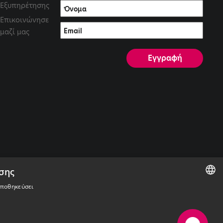
Εξυπηρέτησης
Επικοινώνησε
μαζί μας
υσης
 αποθηκεύσει
ENGLISH
GREEK