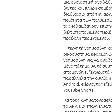
μια ουσιαστική αναβάθμ
βίντεο και πλήρη συμβα
διαδικασία από την αρχι
ποιότητα των πολυμέσων
tablet λαμβάνουν επίση
βελτιστοποιημένο περιβά
προβολή περιεχομένου.
Η τεχνητή νοημοσύνη κ
οικοσύστημα εφαρμογών E
νοημοσύνη για να αναβα
μόνο πάτημα. Αυτό συμπλ
απομονώνει ξεχωριστά κ
παράλληλα την ομιλία ή 
Android, φέρνοντας εξε
YouTube Shorts.
Για τους κινηματογραφισ
το APV, μια επαγγελματ