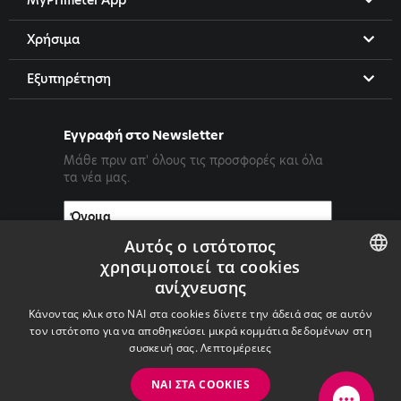
MyPrimetel App
Χρήσιμα
Εξυπηρέτηση
Εγγραφή στο Newsletter
Μάθε πριν απ' όλους τις προσφορές και όλα
τα νέα μας.
Αυτός ο ιστότοπος
χρησιμοποιεί τα cookies
ανίχνευσης
ENGLISH
Κάνοντας κλικ στο ΝΑΙ στα cookies δίνετε την άδειά σας σε αυτόν
GREEK
τον ιστότοπο για να αποθηκεύσει μικρά κομμάτια δεδομένων στη
συσκευή σας.
Λεπτομέρειες
ΝΑΙ ΣΤΑ COOKIES