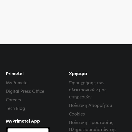
Primetel
Χρήσιμα
MyPrimetel
Όροι χρήσης των
ηλεκτρονικών μας
Digital Press Office
υπηρεσιών
Careers
Πολιτική Απορρήτου
Tech Blog
Cookies
MyPrimetel App
Πολιτική Προστασίας
Πληροφοριοδοτών της