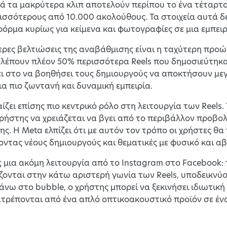
τά τα μακρύτερα κλιπ αποτελούν περίπου το ένα τέταρτ
ισσότερους από 10.000 ακολούθους. Τα στοιχεία αυτά δ
όρμα κυρίως για κείμενα και φωτογραφίες σε μια εμπειρ
ερες βελτιώσεις της αναβάθμισης είναι η ταχύτερη προ
 βλέπουν πλέον 50% περισσότερα Reels που δημοσιεύτηκα
ει στο να βοηθήσει τους δημιουργούς να αποκτήσουν μ
α πιο ζωντανή και δυναμική εμπειρία.
ζει επίσης πιο κεντρικό ρόλο στη λειτουργία των Reels.
χρήστης να χρειάζεται να βγει από το περιβάλλον προβο
ς. Η Meta ελπίζει ότι με αυτόν τον τρόπο οι χρήστες θ
τας νέους δημιουργούς και θεματικές με φυσικό και αβ
ς μια ακόμη λειτουργία από το Instagram στο Facebook: 
ζονται στην κάτω αριστερή γωνία των Reels, υποδεικνύοντ
νω στο bubble, ο χρήστης μπορεί να ξεκινήσει ιδιωτική 
τατρέπονται από ένα απλό οπτικοακουστικό προϊόν σε ένα