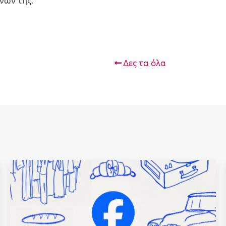
νων της.
Δες τα όλα