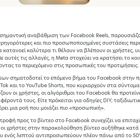
 σημαντική αναβάθμιση των Facebook Reels, παρουσιάζ
 γρηγορότερες και πιο προσωποποιημένες συστάσεις περιε
κατανοεί καλύτερα τι θέλουν να βλέπουν οι χρήστες, υ
Με αυτές τις αλλαγές, η Meta στοχεύει να κρατήσει το κ
τας το περιεχόμενο στις προσωπικές του προτιμήσεις.
εων σηματοδοτεί το επόμενο βήμα του Facebook στην π
ok και το YouTube Shorts, που κυριαρχούν στα σύντομα 
ζουν οι χρήστες, οι αλγόριθμοι του Facebook θα προτεί
φέροντά τους. Είτε πρόκειται για οδηγίες DIY, ταξιδιωτ
ει μια ροή που μοιάζει πιο «προσωπική».
τροφή προς το βίντεο στο Facebook συνεχίζει να επιταχύ
οι χρήστες στην παρακολούθηση βίντεο αυξήθηκε κατά 
ου ενός λεπτού αντιπροσωπεύουν πλέον πάνω από το 50