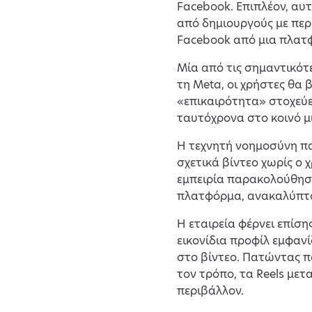
Facebook. Επιπλέον, αυ
από δημιουργούς με περ
Facebook από μια πλατφ
Μία από τις σημαντικότ
τη Meta, οι χρήστες θα
«επικαιρότητα» στοχεύ
ταυτόχρονα στο κοινό μι
Η τεχνητή νοημοσύνη παί
σχετικά βίντεο χωρίς ο 
εμπειρία παρακολούθηση
πλατφόρμα, ανακαλύπτον
Η εταιρεία φέρνει επίση
εικονίδια προφίλ εμφανί
στο βίντεο. Πατώντας πά
τον τρόπο, τα Reels με
περιβάλλον.