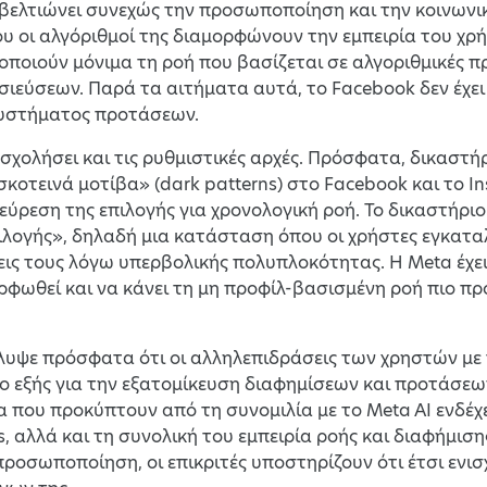
βελτιώνει συνεχώς την προσωποποίηση και την κοινωνικ
ου οι αλγόριθμοί της διαμορφώνουν την εμπειρία του χρή
ποιούν μόνιμα τη ροή που βασίζεται σε αλγοριθμικές πρ
σιεύσεων. Παρά τα αιτήματα αυτά, το Facebook δεν έχε
υστήματος προτάσεων.
ασχολήσει και τις ρυθμιστικές αρχές. Πρόσφατα, δικαστ
σκοτεινά μοτίβα» (dark patterns) στο Facebook και το I
ύρεση της επιλογής για χρονολογική ροή. Το δικαστήριο 
λογής», δηλαδή μια κατάσταση όπου οι χρήστες εγκατα
εις τους λόγω υπερβολικής πολυπλοκότητας. Η Meta έχει
ρφωθεί και να κάνει τη μη προφίλ-βασισμένη ροή πιο πρ
άλυψε πρόσφατα ότι οι αλληλεπιδράσεις των χρηστών μ
ο εξής για την εξατομίκευση διαφημίσεων και προτάσεων
α που προκύπτουν από τη συνομιλία με το Meta AI ενδέχε
s, αλλά και τη συνολική του εμπειρία ροής και διαφήμισης
ροσωποποίηση, οι επικριτές υποστηρίζουν ότι έτσι ενισ