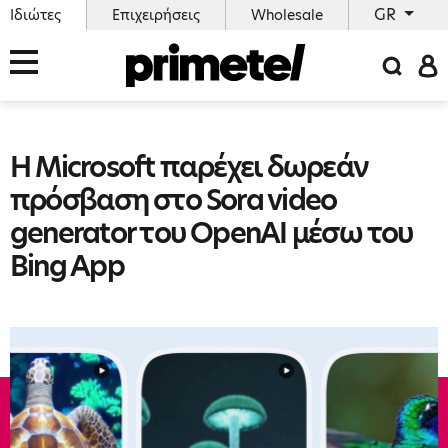
GR
Ιδιώτες
Επιχειρήσεις
Wholesale
Η Microsoft παρέχει δωρεάν
πρόσβαση στο Sora video
generator του OpenAI μέσω του
Bing App