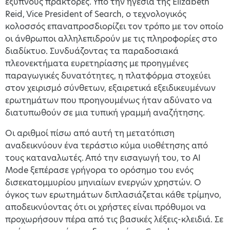
έξυπνους πράκτορες. Υπό την ηγεσία της Elizabeth
Reid, Vice President of Search, ο τεχνολογικός
κολοσσός επαναπροσδιορίζει τον τρόπο με τον οποίο
οι άνθρωποι αλληλεπιδρούν με τις πληροφορίες στο
διαδίκτυο. Συνδυάζοντας τα παραδοσιακά
πλεονεκτήματα ευρετηρίασης με προηγμένες
παραγωγικές δυνατότητες, η πλατφόρμα στοχεύει
στον χειρισμό σύνθετων, εξαιρετικά εξειδικευμένων
ερωτημάτων που προηγουμένως ήταν αδύνατο να
διατυπωθούν σε μια τυπική γραμμή αναζήτησης.
Οι αριθμοί πίσω από αυτή τη μετατόπιση
αναδεικνύουν ένα τεράστιο κύμα υιοθέτησης από
τους καταναλωτές. Από την εισαγωγή του, το AI
Mode ξεπέρασε γρήγορα το ορόσημο του ενός
δισεκατομμυρίου μηνιαίων ενεργών χρηστών. Ο
όγκος των ερωτημάτων διπλασιάζεται κάθε τρίμηνο,
αποδεικνύοντας ότι οι χρήστες είναι πρόθυμοι να
προχωρήσουν πέρα από τις βασικές λέξεις-κλειδιά. Σε