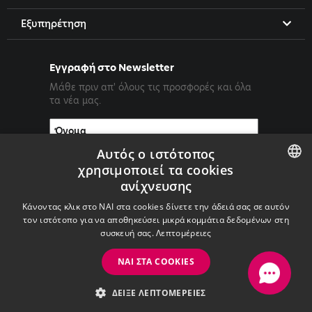
Εξυπηρέτηση
Εγγραφή στο Newsletter
Μάθε πριν απ' όλους τις προσφορές και όλα
τα νέα μας.
Αυτός ο ιστότοπος
χρησιμοποιεί τα cookies
ανίχνευσης
ENGLISH
Κάνοντας κλικ στο ΝΑΙ στα cookies δίνετε την άδειά σας σε αυτόν
GREEK
τον ιστότοπο για να αποθηκεύσει μικρά κομμάτια δεδομένων στη
συσκευή σας.
Λεπτομέρειες
ΝΑΙ ΣΤΑ COOKIES
Copyright ©2026 PrimeTel PLC
ΔΕΊΞΕ ΛΕΠΤΟΜΈΡΕΙΕΣ
with
by Darkpony