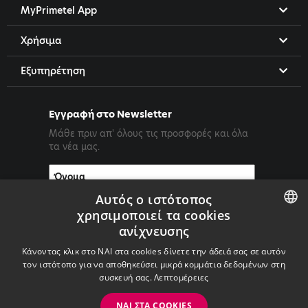
MyPrimetel App
Χρήσιμα
Εξυπηρέτηση
Εγγραφή στο Newsletter
Μάθε πριν απ' όλους τις προσφορές και όλα
τα νέα μας.
Αυτός ο ιστότοπος
χρησιμοποιεί τα cookies
ανίχνευσης
ENGLISH
Κάνοντας κλικ στο ΝΑΙ στα cookies δίνετε την άδειά σας σε αυτόν
GREEK
τον ιστότοπο για να αποθηκεύσει μικρά κομμάτια δεδομένων στη
συσκευή σας.
Λεπτομέρειες
ΝΑΙ ΣΤΑ COOKIES