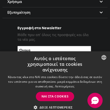
Χρήσιμα
Εξυπηρέτηση
Εγγραφή στο Newsletter
Μάθε πριν απ' όλους τις προσφορές και όλα
τα νέα μας.
Αυτός ο ιστότοπος
χρησιμοποιεί τα cookies
ανίχνευσης
ENGLISH
Κάνοντας κλικ στο ΝΑΙ στα cookies δίνετε την άδειά σας σε αυτόν
GREEK
τον ιστότοπο για να αποθηκεύσει μικρά κομμάτια δεδομένων στη
συσκευή σας.
Λεπτομέρειες
ΝΑΙ ΣΤΑ COOKIES
Copyright ©2026 PrimeTel PLC
ΔΕΊΞΕ ΛΕΠΤΟΜΈΡΕΙΕΣ
with
by Darkpony