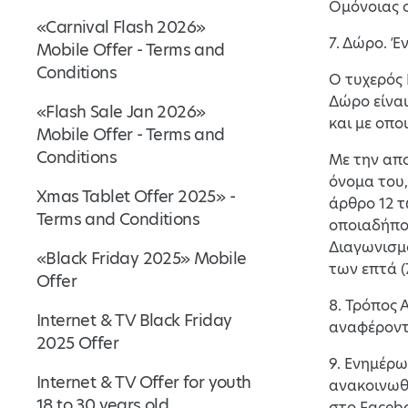
Ομόνοιας 
«Carnival Flash 2026»
7. Δώρo. Έ
Mobile Offer - Terms and
Conditions
Ο τυχερός 
Δώρο είναι
«Flash Sale Jan 2026»
και με οπο
Mobile Offer - Terms and
Conditions
Με την απο
όνομα του
Xmas Tablet Offer 2025» -
άρθρο 12 τ
Terms and Conditions
οποιαδήπο
Διαγωνισμο
«Black Friday 2025» Mobile
των επτά 
Offer
8. Τρόπος 
Internet & TV Black Friday
αναφέροντα
2025 Offer
9. Ενημέρω
Internet & TV Offer for youth
ανακοινωθ
18 to 30 years old
στο Facebo