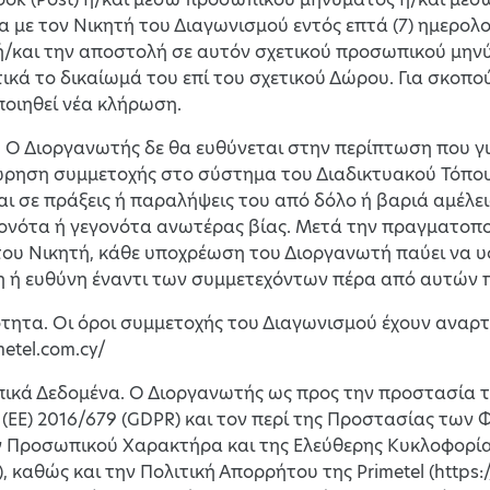
α με τον Νικητή του Διαγωνισμού εντός επτά (7) ημερ
ή/και την αποστολή σε αυτόν σχετικού προσωπικού μην
τικά το δικαίωμά του επί του σχετικού Δώρου. Για σκοπ
οιηθεί νέα κλήρωση.
. Ο Διοργανωτής δε θα ευθύνεται στην περίπτωση που γι
ώρηση συμμετοχής στο σύστημα του Διαδικτυακού Τόπου
αι σε πράξεις ή παραλήψεις του από δόλο ή βαριά αμέλει
γονότα ή γεγονότα ανωτέρας βίας. Μετά την πραγματοπ
ου Νικητή, κάθε υποχρέωση του Διοργανωτή παύει να υ
 ή ευθύνη έναντι των συμμετεχόντων πέρα από αυτών π
ότητα. Οι όροι συμμετοχής του Διαγωνισμού έχουν αναρ
metel.com.cy/
πικά Δεδομένα. Ο Διοργανωτής ως προς την προστασία
(ΕΕ) 2016/679 (GDPR) και τον περί της Προστασίας τω
 Προσωπικού Χαρακτήρα και της Ελεύθερης Κυκλοφορία
), καθώς και την Πολιτική Απορρήτου της Primetel (https:/