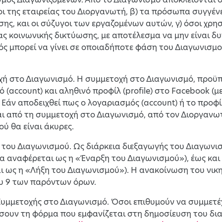
ι της εταιρείας του Διοργανωτή, β) τα πρόσωπα συγγέν
σης, και οι σύζυγοι των εργαζομένων αυτών, γ) όσοι χρ
 κοινωνικής δικτύωσης, με αποτέλεσμα να μην είναι δ
ός μπορεί να γίνει σε οποιαδήποτε φάση του Διαγωνισμ
χή στο Διαγωνισμό. Η συμμετοχή στο Διαγωνισμό, προϋπ
 (account) και αληθινό προφίλ (profile) στο Facebook 
 Εάν αποδειχθεί πως ο λογαριασμός (account) ή το προφίλ 
ι από τη συμμετοχή στο Διαγωνισμό, από τον Διοργανωτ
ύ θα είναι άκυρες.
α του Διαγωνισμού. Ως διάρκεια διεξαγωγής του Διαγωνι
θα αναφέρεται ως η «Έναρξη του Διαγωνισμού»), έως και 2
 ως η «Λήξη του Διαγωνισμού»). Η ανακοίνωση του νικη
υ 9 των παρόντων όρων.
Συμμετοχής στο Διαγωνισμό. Όσοι επιθυμούν να συμμετ
ουν τη φόρμα που εμφανίζεται στη δημοσίευση του διαγ