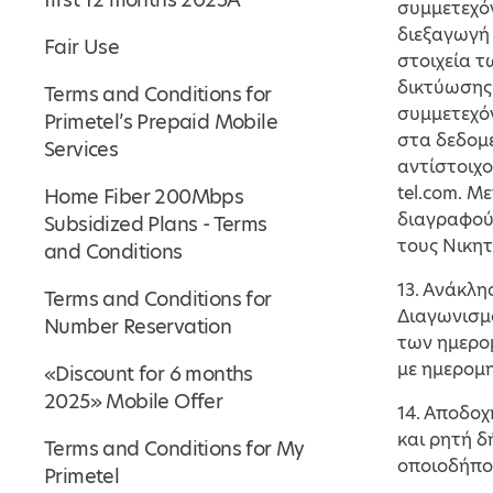
συμμετεχόν
διεξαγωγή
Fair Use
στοιχεία τ
δικτύωσης
Terms and Conditions for
συμμετεχό
Primetel’s Prepaid Mobile
στα δεδομ
Services
αντίστοιχο
tel.com. Μ
Home Fiber 200Mbps
διαγραφού
Subsidized Plans - Terms
τους Νικητ
and Conditions
13. Ανάκλ
Terms and Conditions for
Διαγωνισμο
Number Reservation
των ημερο
με ημερομη
«Discount for 6 months
2025» Mobile Offer
14. Αποδο
και ρητή δ
Terms and Conditions for My
οποιοδήποτ
Primetel