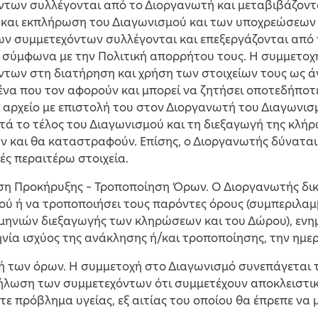
των συλλέγονται από το Διοργανωτή και μεταβιβάζονται
 και εκπλήρωση του Διαγωνισμού και των υποχρεώσεων 
ων συμμετεχόντων συλλέγονται και επεξεργάζονται από
 σύμφωνα με την Πολιτική απορρήτου τους. Η συμμετοχ
ντων στη διατήρηση και χρήση των στοιχείων τους ως ά
ένα που τον αφορούν και μπορεί να ζητήσει οποτεδήποτ
 αρχείο με επιστολή του στον Διοργανωτή του Διαγωνισ
ετά το τέλος του Διαγωνισμού και τη διεξαγωγή της κλ
ν και θα καταστραφούν. Επίσης, ο Διοργανωτής δύνατα
ές περαιτέρω στοιχεία.
ηση Προκήρυξης – Τροποποίηση Όρων. Ο Διοργανωτής δικ
ύ ή να τροποποιήσει τους παρόντες όρους (συμπεριλαμβ
μηνιών διεξαγωγής των κληρώσεων και του Δώρου), ενη
νία ισχύος της ανάκλησης ή/και τροποποίησης, την ημε
χή των όρων. Η συμμετοχή στο Διαγωνισμό συνεπάγετα
ήλωση των συμμετεχόντων ότι συμμετέχουν αποκλειστικά
ε πρόβλημα υγείας, εξ αιτίας του οποίου θα έπρεπε να