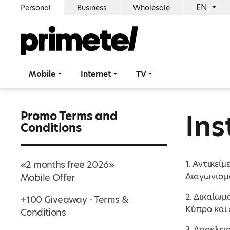
EN
Personal
Business
Wholesale
Mobile
Internet
TV
In
Promo Terms and
Conditions
«2 months free 2026»
1. Αντικεί
Διαγωνισμό
Mobile Offer
2. Δικαίωμ
+100 Giveaway - Terms &
Κύπρο και 
Conditions
3. Αποκλει