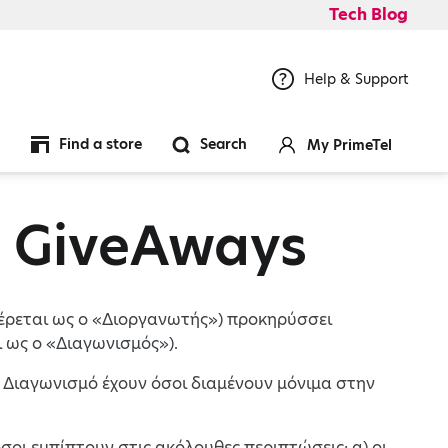
Tech Blog
Help & Support
Find a store
Search
My PrimeTel
 GiveAways
αφέρεται ως ο «Διοργανωτής») προκηρύσσει
ι ως ο «Διαγωνισμός»).
 Διαγωνισμό έχουν όσοι διαμένουν μόνιμα στην
σοι εμπίπτουν στις ακόλουθες περιπτώσεις: α) οι