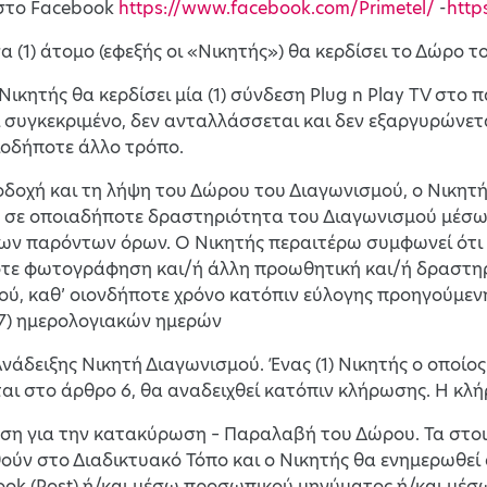
στο Facebook
https://www.facebook.com/Primetel/
-
http
να (1) άτομο (εφεξής οι «Νικητής») θα κερδίσει το Δώρο 
Νικητής θα κερδίσει μία (1) σύνδεση Plug n Play TV στο 
 συγκεκριμένο, δεν ανταλλάσσεται και δεν εξαργυρώνετα
ιοδήποτε άλλο τρόπο.
δοχή και τη λήψη του Δώρου του Διαγωνισμού, ο Νικητή
, σε οποιαδήποτε δραστηριότητα του Διαγωνισμού μέσω
ων παρόντων όρων. Ο Νικητής περαιτέρω συμφωνεί ότι θ
τε φωτογράφηση και/ή άλλη προωθητική και/ή δραστηρι
ύ, καθ’ οιονδήποτε χρόνο κατόπιν εύλογης προηγούμενη
(7) ημερολογιακών ημερών
Ανάδειξης Νικητή Διαγωνισμού. Ένας (1) Νικητής ο οποί
ι στο άρθρο 6, θα αναδειχθεί κατόπιν κλήρωσης. Η κλή
ση για την κατακύρωση – Παραλαβή του Δώρου. Τα στοι
ούν στο Διαδικτυακό Τόπο και ο Νικητής θα ενημερωθεί
ok (Post) ή/και μέσω προσωπικού μηνύματος ή/και μέσω