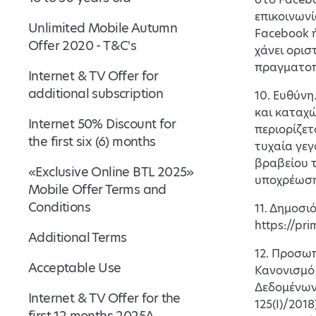
επικοινωνί
Unlimited Mobile Autumn
Facebook 
Offer 2020 - T&C's
χάνει ορισ
πραγματοπ
Internet & TV Offer for
additional subscription
10. Ευθύνη
και καταχ
Internet 50% Discount for
περιορίζετ
the first six (6) months
τυχαία γε
βραβείου τ
«Exclusive Online BTL 2025»
υποχρέωση
Mobile Offer Terms and
Conditions
11. Δημοσι
https://pri
Additional Terms
12. Προσω
Acceptable Use
Κανονισμό 
Δεδομένων
Internet & TV Offer for the
125(Ι)/2018
first 12 months 2025A